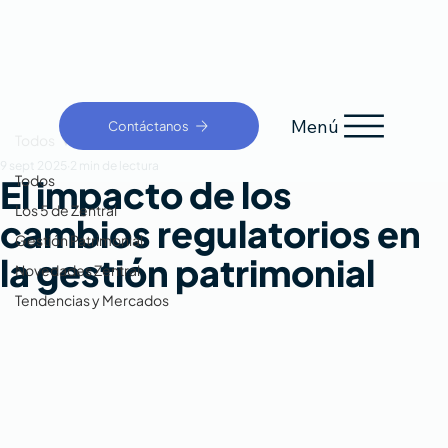
Menú
Contáctanos
Todos
9 sept 2025
2 min de lectura
Todos
El impacto de los
Los 5 de Zentral
cambios regulatorios en
Gestión Patrimonial
la gestión patrimonial
Novedades Zentral
Tendencias y Mercados