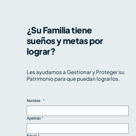
¿Su Familia tiene
sueños y metas por
Liquidez y Control: El Rol de la
Flexibilidad Patrimonial
lograr?
Les ayudamos a Gestionar y Proteger su
Patrimonio para que puedan lograrlos.
Nombre
*
Apellido
*
Email
*