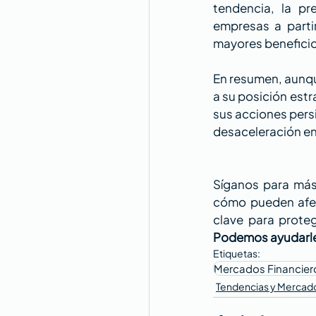
tendencia, la pr
empresas a partir
mayores beneficio
En resumen, aunqu
a su posición estr
sus acciones persi
desaceleración en 
Síganos para más 
cómo pueden afec
clave para proteg
Podemos ayudarl
Etiquetas:
Mercados Financier
Tendencias y Mercad