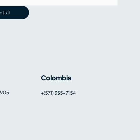
ntral
Colombia
 1905
+(571) 355-7154