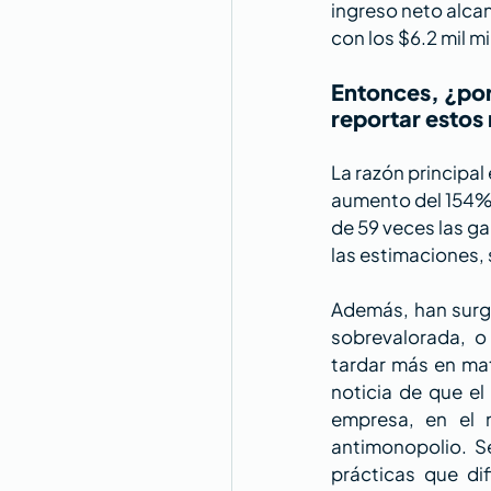
ingreso neto alca
con los $6.2 mil m
Entonces, ¿por
reportar estos
La razón principal
aumento del 154% e
de 59 veces las ga
las estimaciones, 
Además, han surgi
sobrevalorada, o
tardar más en mat
noticia de que el
empresa, en el m
antimonopolio. S
prácticas que di