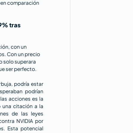
% en comparación 
9% tras 
ión, con un 
os. Con un precio 
o solo superara 
ue ser perfecto.
uja, podría estar 
speraban podrían 
as acciones es la 
una citación a la 
nes de las leyes 
ontra NVIDIA por 
. Esta potencial 