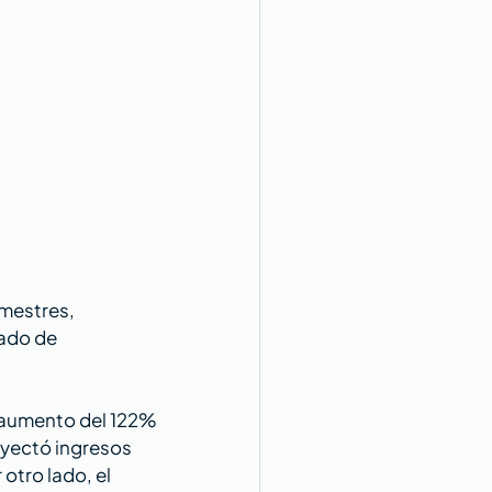
imestres, 
cado de 
n aumento del 122% 
oyectó ingresos 
otro lado, el 