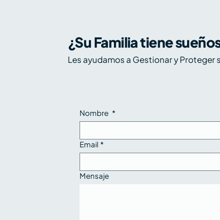
¿Su Familia tiene sueño
Tarifas en EE. UU.: un
Vi
Les ayudamos a Gestionar y Proteger s
io
nuevo frente de
nu
incertidumbre global
Nombre
*
Email
*
Mensaje