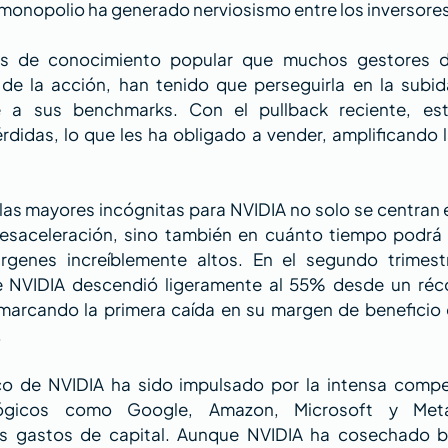
imonopolio ha generado nerviosismo entre los inversores
es de conocimiento popular que muchos gestores de
y de la acción, han tenido que perseguirla en la subi
e a sus benchmarks. Con el pullback reciente, est
didas, lo que les ha obligado a vender, amplificando la
 las mayores incógnitas para NVIDIA no solo se centran e
desaceleración, sino también en cuánto tiempo podrá 
genes increíblemente altos. En el segundo trimestr
e NVIDIA descendió ligeramente al 55% desde un réco
 marcando la primera caída en su margen de beneficio
.
ico de NVIDIA ha sido impulsado por la intensa compet
lógicos como Google, Amazon, Microsoft y Meta
s gastos de capital. Aunque NVIDIA ha cosechado be