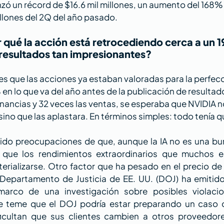
nzó un récord de $16.6 mil millones, un aumento del 168
illones del 2Q del año pasado.
 qué la acción está retrocediendo cerca a un 1
 resultados tan impresionantes? 
 es que las acciones ya estaban valoradas para la perfecc
n lo que va del año antes de la publicación de resultad
nancias y 32 veces las ventas, se esperaba que NVIDIA n
sino que las aplastara. En términos simples: todo tenía q
do preocupaciones de que, aunque la IA no es una burb
 que los rendimientos extraordinarios que muchos e
erializarse. Otro factor que ha pesado en el precio de l
 Departamento de Justicia de EE. UU. (DOJ) ha emitido 
arco de una investigación sobre posibles violacio
e teme que el DOJ podría estar preparando un caso c
ficultan que sus clientes cambien a otros proveedores