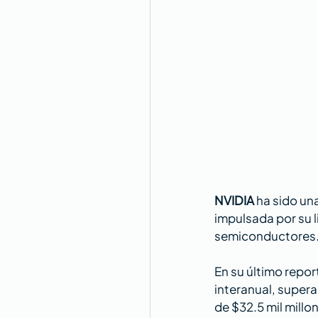
NVIDIA
 ha sido un
impulsada por su l
semiconductores.
En su último repor
interanual, super
de $32.5 mil millo