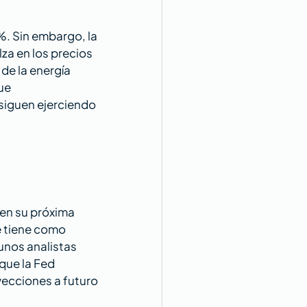
%. Sin embargo, la 
a en los precios 
de la energía 
ue 
 siguen ejerciendo 
en su próxima 
e tiene como 
unos analistas 
que la Fed 
ecciones a futuro 