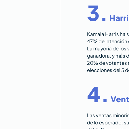
3.
 Harr
Kamala Harris ha 
47% de intención 
La mayoría de los 
ganadora, y más d
20% de votantes re
elecciones del 5 
4.
Vent
Las ventas minoris
de lo esperado, s