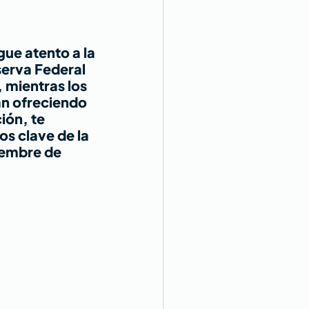
ue atento a la 
serva Federal 
 mientras los 
n ofreciendo 
ión, te 
s clave de la 
iembre de 