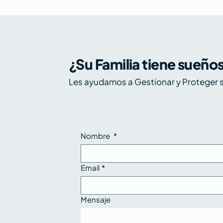
¿Su Familia tiene sueño
g
Kimi K3, petróleo y
Op
Les ayudamos a Gestionar y Proteger s
earnings: tres fuerzas que
ex
ono
ponen a prueba el rally -
ex
 de
Los 5 de Zentral, 20 al 24
Ze
de julio de 2026
2
Nombre
*
Email
*
Mensaje