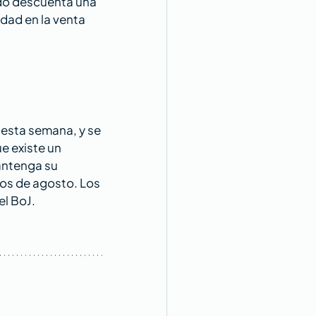
do descuenta una 
dad en la venta 
 esta semana, y se 
e existe un 
antenga su 
ios de agosto. Los 
el BoJ.