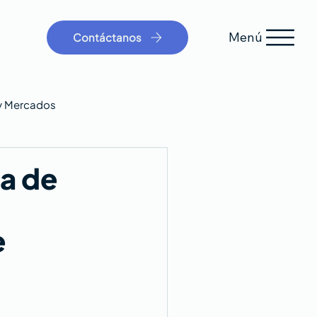
Menú
Contáctanos
y Mercados
a de
e