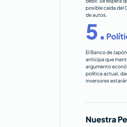
débil. Se espera 
posible caída del 
de autos.
5.
Polít
El Banco de Japón 
anticipa que mante
argumento económi
política actual, d
inversores estarán
Nuestra Pe