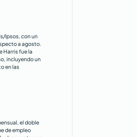
s/Ipsos, con un 
specto a agosto. 
Harris fue la 
o, incluyendo un 
o en las 
ensual, el doble 
me de empleo 