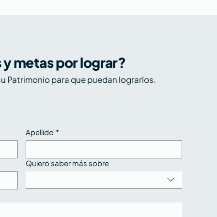
s y metas por lograr?
timismo en alza,
u Patrimonio para que puedan lograrlos.
pectativas más
igentes - Los 5 de
ntral, 6 al 10 de julio de
026
Apellido
*
Quiero saber más sobre