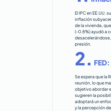
El IPC en EE.UU. s
inflación subyace
de la vivienda, que
(-0.8%) ayudó a co
desacelerándose, l
presión.
2.
FED:
Se espera que la 
reunión, lo que ma
objetivo abordar e
sugieren la posibi
adoptará un enfoq
y la percepción de