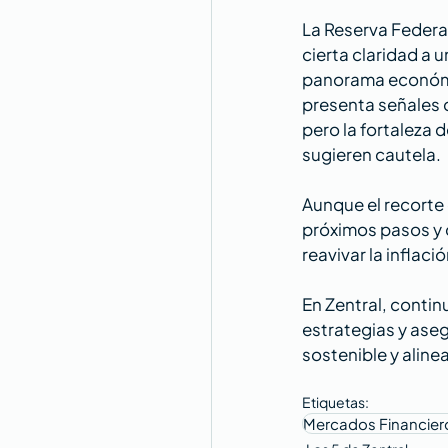
La Reserva Federal
cierta claridad a
panorama económic
presenta señales c
pero la fortaleza 
sugieren cautela.
Aunque el recorte 
próximos pasos y c
reavivar la inflació
En Zentral, conti
estrategias y aseg
sostenible y alinea
Etiquetas:
Mercados Financier