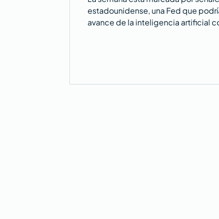
estadounidense, una Fed que podría 
avance de la inteligencia artificial
mismo tiempo, el sólido desempeño 
para la temporada de resultados. Es