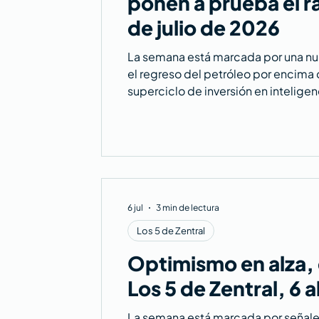
ponen a prueba el ral
de julio de 2026
La semana está marcada por una nue
el regreso del petróleo por encima 
superciclo de inversión en inteligen
el protagonismo de la banca a las B
sobre SpaceX después de su salida a
6 jul
3 min de lectura
Los 5 de Zentral
Optimismo en alza,
Los 5 de Zentral, 6 a
La semana está marcada por señale