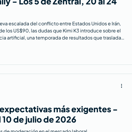
ly - Los 5 de Zentral, 20 al 24
va escalada del conflicto entre Estados Unidos e Irán,
de los US$90, las dudas que Kimi K3 introduce sobre el
cia artificial, una temporada de resultados que traslada
ig Tech, el impacto económico del Mundial y la presión
 bolsa. Estos son los 5 temas clave.
 expectativas más exigentes -
l 10 de julio de 2026
s de moderación en el mercado laboral