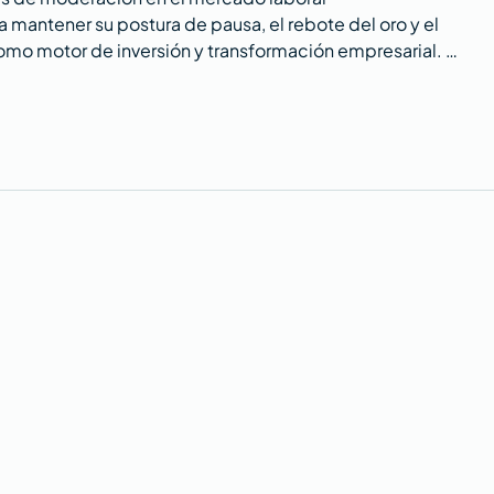
mantener su postura de pausa, el rebote del oro y el
 como motor de inversión y transformación empresarial. Al
reciente de la renta variable eleva las expectativas
tos son los 5 temas clave.