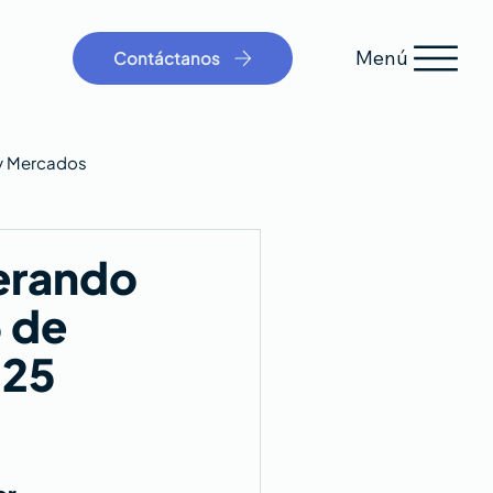
Menú
Contáctanos
y Mercados
erando
5 de
025