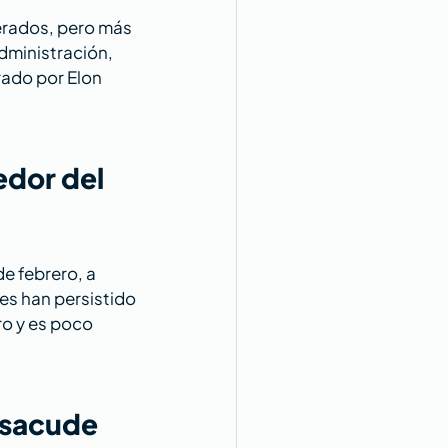
rados, pero más 
dministración, 
ado por Elon 
edor del 
e febrero, a 
es han persistido 
o y es poco 
 sacude 