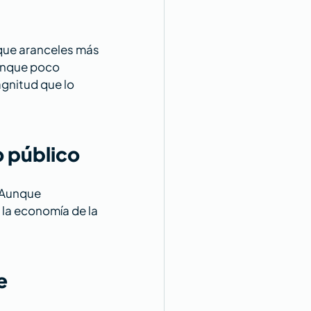
que aranceles más 
unque poco 
gnitud que lo 
o público
 Aunque 
 la economía de la 
e 