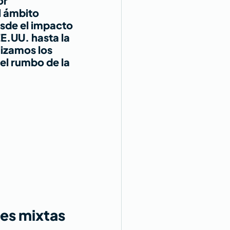
r 
l ámbito 
sde el impacto 
EE.UU. hasta la 
izamos los 
el rumbo de la 
es mixtas