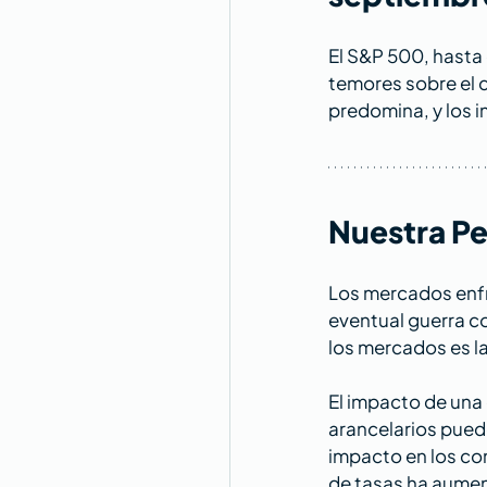
El S&P 500, hasta 
temores sobre el c
predomina, y los i
Nuestra Pe
Los mercados enfre
eventual guerra c
los mercados es l
El impacto de una
arancelarios puede
impacto en los con
de tasas ha aumen