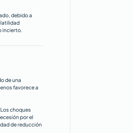
ado, debido a 
atilidad 
 incierto.
do de una 
enos favorece a 
 Los choques 
ecesión por el 
idad de reducción 