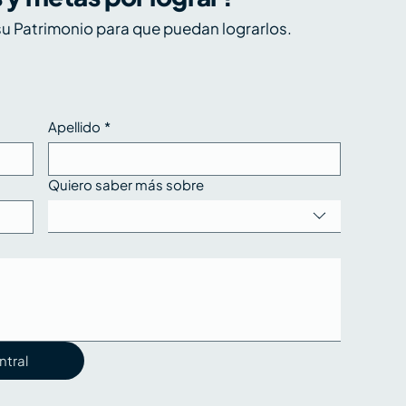
timismo en alza,
u Patrimonio para que puedan lograrlos.
pectativas más
igentes - Los 5 de
ntral, 6 al 10 de julio de
026
Apellido
*
Quiero saber más sobre
ntral