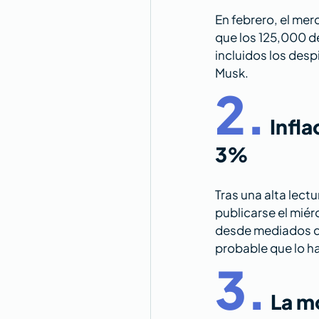
En febrero, el me
que los 125,000 de
incluidos los des
Musk.
2.
Infla
3%
Tras una alta lect
publicarse el miér
desde mediados de 
probable que lo h
3.
La m