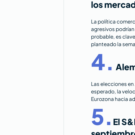
los merca
La política comer
agresivos podrían
probable, es clave
planteado la sem
4.
Alem
Las elecciones en
esperado, la veloc
Eurozona hacia ad
5.
El S&
septiembr