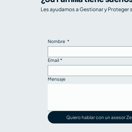
g
Kimi K3, petróleo y
Op
Les ayudamos a Gestionar y Proteger s
earnings: tres fuerzas que
ex
ono
ponen a prueba el rally -
ex
 de
Los 5 de Zentral, 20 al 24
Ze
de julio de 2026
2
Nombre
*
Email
*
Mensaje
Quiero hablar con un asesor Ze