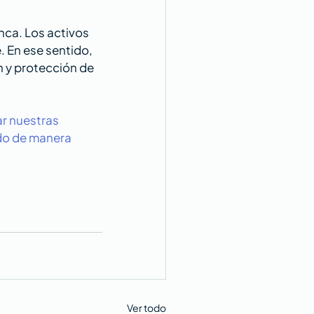
nca. Los activos 
 En ese sentido, 
n y protección de 
r nuestras 
ndo de manera 
Ver todo