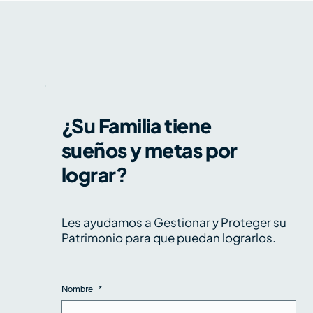
¿Su Familia tiene
sueños y metas por
Kimi K3, petróleo y earnings: tres
fuerzas que ponen a prueba el rally -
lograr?
Los 5 de Zentral, 20 al 24 de julio de
2026
Les ayudamos a Gestionar y Proteger su
Patrimonio para que puedan lograrlos.
Nombre
*