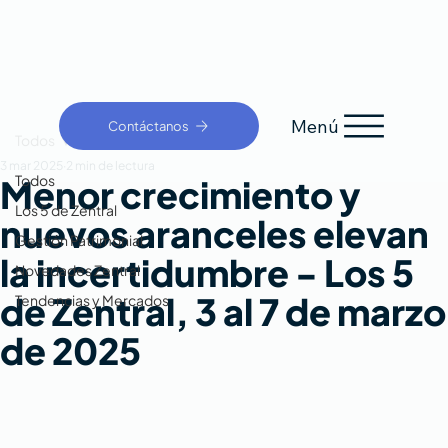
Menú
Contáctanos
Todos
3 mar 2025
2 min de lectura
Todos
Menor crecimiento y
Los 5 de Zentral
nuevos aranceles elevan
Gestión Patrimonial
la incertidumbre - Los 5
Novedades Zentral
de Zentral, 3 al 7 de marzo
Tendencias y Mercados
de 2025