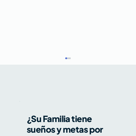
¿Su Familia tiene
sueños y metas por
Kimi K3, petróleo y earnings: tres
fuerzas que ponen a prueba el rally -