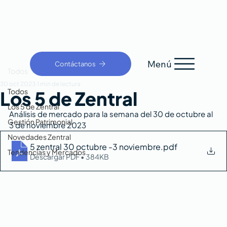
Menú
Contáctanos
Todos
30 oct 2023
1 min de lectura
Todos
Los 5 de Zentral
Los 5 de Zentral
Análisis de mercado para la semana del 30 de octubre al 
Gestión Patrimonial
3 de noviembre 2023
Novedades Zentral
5 zentral 30 octubre -3 noviembre
.pdf
Tendencias y Mercados
Descargar PDF • 384KB